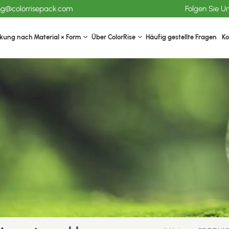
ang@colorrisepack.com
Folgen Sie U
kung nach Material × Form
Über ColorRise
Häufig gestellte Fragen
Ko