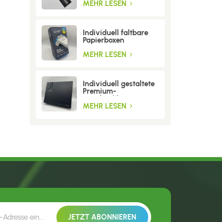
MEHR LESEN
Individuell faltbare
Papierboxen
MEHR LESEN
Individuell gestaltete
Premium-
Geschenkboxen aus
Wellpappe
MEHR LESEN