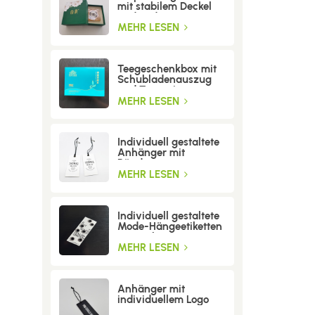
mit stabilem Deckel
und Boden
MEHR LESEN
Teegeschenkbox mit
Schubladenauszug
und Trenneinsatz
MEHR LESEN
Individuell gestaltete
Anhänger mit
Bändern
MEHR LESEN
Individuell gestaltete
Mode-Hängeetiketten
mit Löchern
MEHR LESEN
Anhänger mit
individuellem Logo