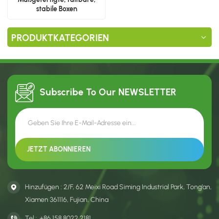
stabile Boxen
PRODUKTKATEGORIEN
Subscribe To Our
NEWSLETTER
Hinzufügen : 2/F, 62 Meixi Road Siming Industrial Park, Tong’an,
Xiamen 361116, Fujian, China
Tel :
+86 158 8022 2181