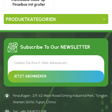
Pinselbox mit großer
Fensterhülle
PRODUKTKATEGORIEN
Subscribe To Our
NEWSLETTER
Hinzufügen : 2/F, 62 Meixi Road Siming Industrial Park, Tong’an,
Xiamen 361116, Fujian, China
Tel :
+86 158 8022 2181