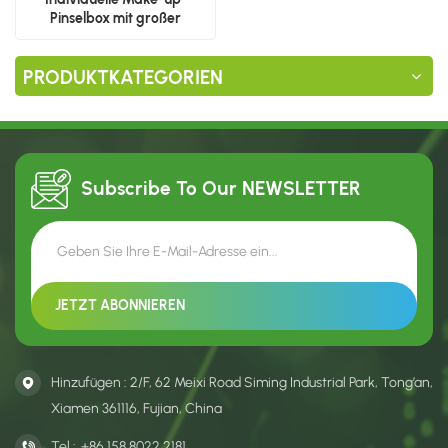
Pinselbox mit großer
Fensterhülle
PRODUKTKATEGORIEN
Subscribe To Our
NEWSLETTER
Hinzufügen : 2/F, 62 Meixi Road Siming Industrial Park, Tong’an,
Xiamen 361116, Fujian, China
Tel :
+86 158 8022 2181