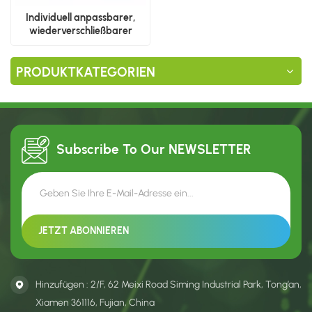
Individuell anpassbarer,
wiederverschließbarer
Standbodenbeutel aus
Kunststoff
PRODUKTKATEGORIEN
Subscribe To Our
NEWSLETTER
Hinzufügen : 2/F, 62 Meixi Road Siming Industrial Park, Tong’an,
Xiamen 361116, Fujian, China