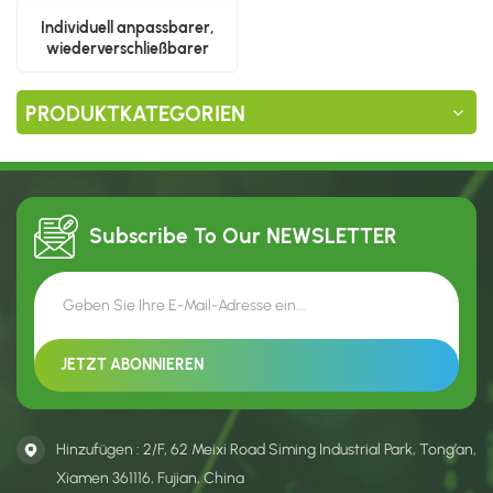
Individuell anpassbarer,
wiederverschließbarer
Standbodenbeutel aus
Kunststoff
PRODUKTKATEGORIEN
Subscribe To Our
NEWSLETTER
Hinzufügen : 2/F, 62 Meixi Road Siming Industrial Park, Tong’an,
Xiamen 361116, Fujian, China