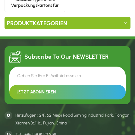
Verpackungskartons für
elektrische Zahnbürsten
PRODUKTKATEGORIEN
Subscribe To Our
NEWSLETTER
Hinzufügen : 2/F, 62 Meixi Road Siming Industrial Park, Tong’an,
Xiamen 361116, Fujian, China
Tel :
+86 158 8022 2181