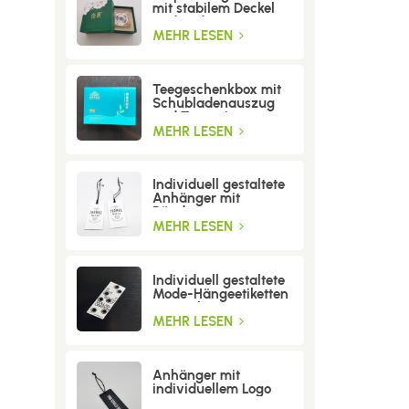
mit stabilem Deckel
und Boden
MEHR LESEN
Teegeschenkbox mit
Schubladenauszug
und Trenneinsatz
MEHR LESEN
Individuell gestaltete
Anhänger mit
Bändern
MEHR LESEN
Individuell gestaltete
Mode-Hängeetiketten
mit Löchern
MEHR LESEN
Anhänger mit
individuellem Logo