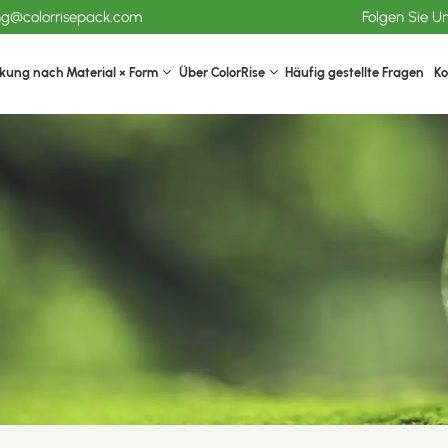
ang@colorrisepack.com
Folgen Sie U
kung nach Material × Form
Über ColorRise
Häufig gestellte Fragen
Ko