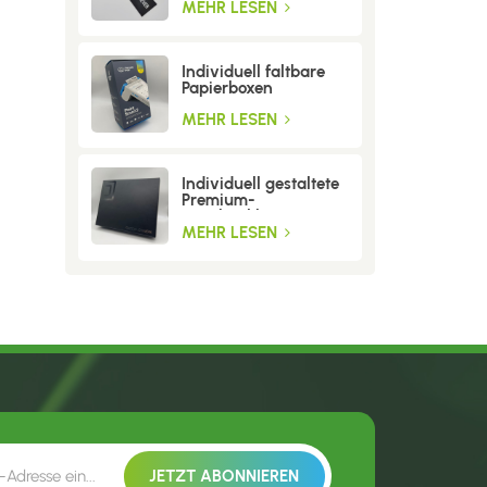
MEHR LESEN
Individuell faltbare
Papierboxen
MEHR LESEN
Individuell gestaltete
Premium-
Geschenkboxen aus
Wellpappe
MEHR LESEN