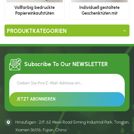
Vollfarbig bedruckte
Individuell gestaltete
Papiereinkaufstüten
Geschenktüten mit
Schleifengriffen
PRODUKTKATEGORIEN
Subscribe To Our
NEWSLETTER
Hinzufügen : 2/F, 62 Meixi Road Siming Industrial Park, Tong’an,
Xiamen 361116, Fujian, China