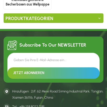
Becherboxen aus Wellpappe
PRODUKTKATEGORIEN
Subscribe To Our
NEWSLETTER
Hinzufügen : 2/F, 62 Meixi Road Siming Industrial Park, Tong’an,
Xiamen 361116, Fujian, China
Tel :
+86 158 8022 2181