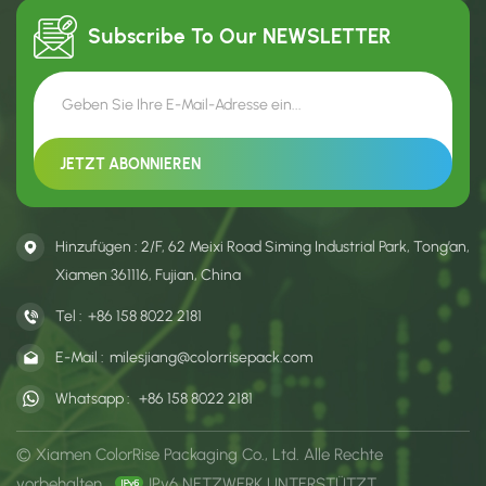
unterstützt.
Subscribe To Our
NEWSLETTER
Hinzufügen : 2/F, 62 Meixi Road Siming Industrial Park, Tong’an,
Xiamen 361116, Fujian, China
Tel :
+86 158 8022 2181
E-Mail :
milesjiang@colorrisepack.com
Whatsapp :
+86 158 8022 2181
© Xiamen ColorRise Packaging Co., Ltd. Alle Rechte
vorbehalten .
IPv6 NETZWERK UNTERSTÜTZT