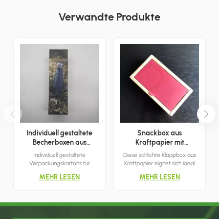
Verwandte Produkte
Individuell gestaltete
Snackbox aus
Becherboxen aus
Kraftpapier mit
Wellpappe
Klappdeckel
Individuell gestaltete
Diese schlichte Klappbox aus
Verpackungskartons für
Kraftpapier eignet sich ideal
Wasserbecher erleichtern den
zur Aufbewahrung von Snacks
MEHR LESEN
MEHR LESEN
Transport und präsentieren
und Leckereien. Einfach den
prominent den Markennamen
Deckel anheben und schon
und das Logo des
können Sie sie verstauen. Sie
Becherherstellers, was
ist minimalistisch und
Marketing und Einzelhandel
atmungsaktiv.