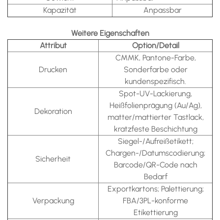
Kapazität
Anpassbar
Weitere Eigenschaften
Attribut
Option/Detail
CMMK, Pantone-Farbe,
Drucken
Sonderfarbe oder
kundenspezifisch.
Spot-UV-Lackierung,
Heißfolienprägung (Au/Ag),
Dekoration
matter/mattierter Tastlack,
kratzfeste Beschichtung
Siegel-/Aufreißetikett;
Chargen-/Datumscodierung;
Sicherheit
Barcode/QR-Code nach
Bedarf
Exportkartons; Palettierung;
Verpackung
FBA/3PL-konforme
Etikettierung