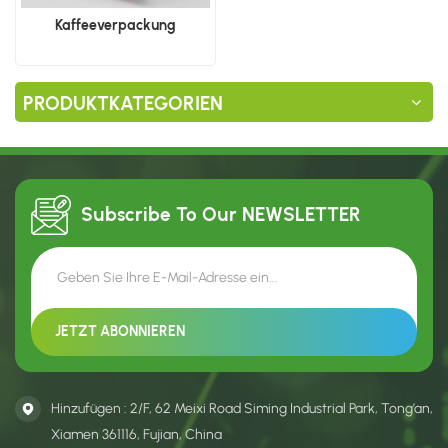
Kaffeeverpackung
PRODUKTKATEGORIEN
Subscribe To Our
NEWSLETTER
Hinzufügen : 2/F, 62 Meixi Road Siming Industrial Park, Tong’an,
Xiamen 361116, Fujian, China