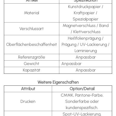
Artikel
Spezifikation
Kunstdruckpapier /
Material
Kraftpapier /
Spezialpapier
Magnetverschluss / Band
Verschlussart
/ Klettverschluss
Heißfolienprägung /
Oberflächenbeschaffenheit
Prägung / UV-Lackierung /
Laminierung
Referenzgröße
Anpassbar
Gewicht
Anpassbar
Kapazität
Anpassbar
Weitere Eigenschaften
Attribut
Option/Detail
CMMK, Pantone-Farbe,
Drucken
Sonderfarbe oder
kundenspezifisch.
Spot-UV-Lackierung,