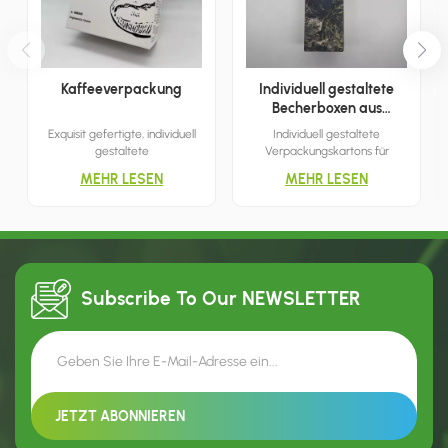
Kaffeeverpackung
Individuell gestaltete
Becherboxen aus
Wellpappe
Exquisit gefertigte, individuell
Individuell gestaltete
gestaltete
Verpackungskartons für
Papierverpackungen eignen
Wasserbecher erleichtern den
MEHR LESEN
MEHR LESEN
sich für eine Vielzahl von
Transport und präsentieren
Einzelhandelsumgebungen,
prominent den Markennamen
während ausgefeilte
und das Logo des
Drucktechniken den Kunden
Becherherstellers, was
eine umfangreiche Auswahl an
Marketing und Einzelhandel
Optionen bieten.
unterstützt.
Subscribe To Our
NEWSLETTER