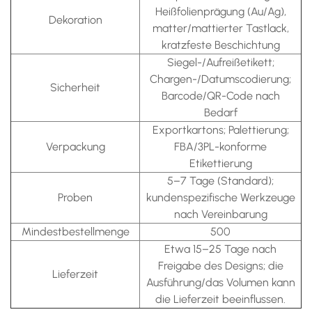
Heißfolienprägung (Au/Ag),
Dekoration
matter/mattierter Tastlack,
kratzfeste Beschichtung
Siegel-/Aufreißetikett;
Chargen-/Datumscodierung;
Sicherheit
Barcode/QR-Code nach
Bedarf
Exportkartons; Palettierung;
Verpackung
FBA/3PL-konforme
Etikettierung
5–7 Tage (Standard);
Proben
kundenspezifische Werkzeuge
nach Vereinbarung
Mindestbestellmenge
500
Etwa 15–25 Tage nach
Freigabe des Designs; die
Lieferzeit
Ausführung/das Volumen kann
die Lieferzeit beeinflussen.