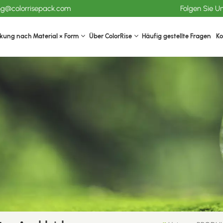
ang@colorrisepack.com
Folgen Sie U
kung nach Material × Form
Über ColorRise
Häufig gestellte Fragen
Ko