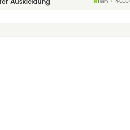
kter Auskleidung
Heim
PRODU