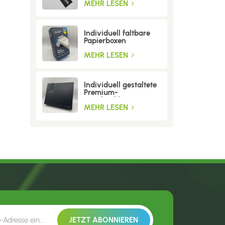
MEHR LESEN
Individuell faltbare
Papierboxen
MEHR LESEN
Individuell gestaltete
Premium-
Geschenkboxen aus
Wellpappe
MEHR LESEN