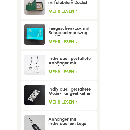
mit stabilem Deckel
und Boden
MEHR LESEN
Teegeschenkbox mit
Schubladenauszug
und Trenneinsatz
MEHR LESEN
Individuell gestaltete
Anhänger mit
Bändern
MEHR LESEN
Individuell gestaltete
Mode-Hängeetiketten
mit Löchern
MEHR LESEN
Anhänger mit
individuellem Logo