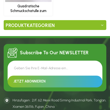
Quadratische
Schmuckschatulle zum
Ausziehen
PRODUKTKATEGORIEN
Subscribe To Our
NEWSLETTER
Hinzufügen : 2/F, 62 Meixi Road Siming Industrial Park, Tong’an,
Xiamen 361116, Fujian, China