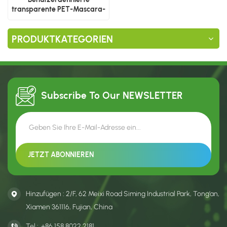
transparente PET-Mascara-
Box mit unregelmäßiger
Trapezform
PRODUKTKATEGORIEN
Subscribe To Our
NEWSLETTER
Hinzufügen : 2/F, 62 Meixi Road Siming Industrial Park, Tong’an,
Xiamen 361116, Fujian, China
Tel :
+86 158 8022 2181