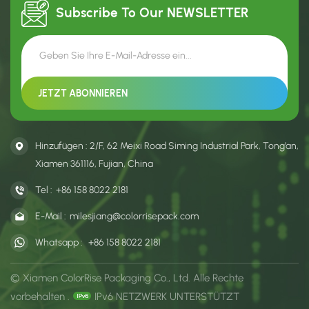
ähnliche Orte.
ähnliche Orte.
Subscribe To Our
NEWSLETTER
Hinzufügen : 2/F, 62 Meixi Road Siming Industrial Park, Tong’an,
Xiamen 361116, Fujian, China
Tel :
+86 158 8022 2181
E-Mail :
milesjiang@colorrisepack.com
Whatsapp :
+86 158 8022 2181
© Xiamen ColorRise Packaging Co., Ltd. Alle Rechte
vorbehalten .
IPv6 NETZWERK UNTERSTÜTZT