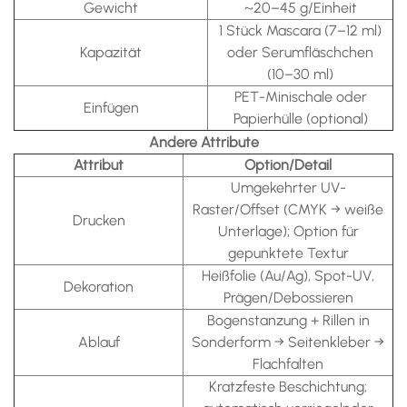
Gewicht
~20–45 g/Einheit
1 Stück Mascara (7–12 ml)
Kapazität
oder Serumfläschchen
(10–30 ml)
PET-Minischale oder
Einfügen
Papierhülle (optional)
Andere Attribute
Attribut
Option/Detail
Umgekehrter UV-
Raster/Offset (CMYK → weiße
Drucken
Unterlage); Option für
gepunktete Textur
Heißfolie (Au/Ag), Spot-UV,
Dekoration
Prägen/Debossieren
Bogenstanzung + Rillen in
Ablauf
Sonderform → Seitenkleber →
Flachfalten
Kratzfeste Beschichtung;