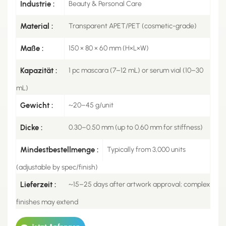
Industrie :
Beauty & Personal Care
Material :
Transparent APET/PET (cosmetic-grade)
Maße :
150 × 80 × 60 mm (H×L×W)
Kapazität :
1 pc mascara (7–12 mL) or serum vial (10–30
mL)
Gewicht :
~20–45 g/unit
Dicke :
0.30–0.50 mm (up to 0.60 mm for stiffness)
Mindestbestellmenge :
Typically from 3,000 units
(adjustable by spec/finish)
Lieferzeit :
~15–25 days after artwork approval; complex
finishes may extend