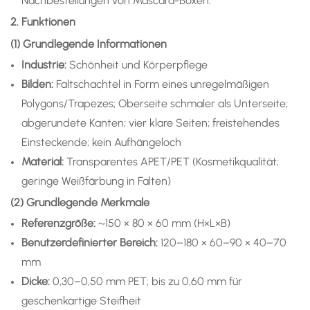
Nachbestellungen von Mascara-Boxen.
2. Funktionen
(1) Grundlegende Informationen
Industrie:
Schönheit und Körperpflege
Bilden:
Faltschachtel in Form eines unregelmäßigen
Polygons/Trapezes; Oberseite schmaler als Unterseite;
abgerundete Kanten; vier klare Seiten; freistehendes
Einsteckende; kein Aufhängeloch
Material:
Transparentes APET/PET (Kosmetikqualität;
geringe Weißfärbung in Falten)
(2) Grundlegende Merkmale
Referenzgröße:
~150 × 80 × 60 mm (H×L×B)
Benutzerdefinierter Bereich:
120–180 × 60–90 × 40–70
mm
Dicke:
0,30–0,50 mm PET; bis zu 0,60 mm für
geschenkartige Steifheit