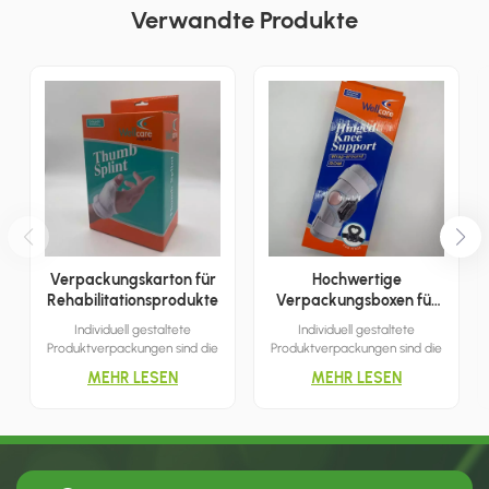
Verwandte Produkte
Verpackungskarton für
Hochwertige
Rehabilitationsprodukte
Verpackungsboxen für
medizinische Produkte
Individuell gestaltete
Individuell gestaltete
Produktverpackungen sind die
Produktverpackungen sind die
optimale Verpackungslösung,
optimale Verpackungslösung,
MEHR LESEN
MEHR LESEN
um die Aufmerksamkeit der
um die Aufmerksamkeit der
Kunden zu gewinnen. Mit
Kunden zu gewinnen. Mit
ihrem schlichten und dennoch
ihrem schlichten und dennoch
eleganten Design eignen sie
eleganten Design eignen sie
sich ideal für Umgebungen wie
sich ideal für Umgebungen wie
Einkaufszentren, Boutiquen und
Einkaufszentren, Boutiquen und