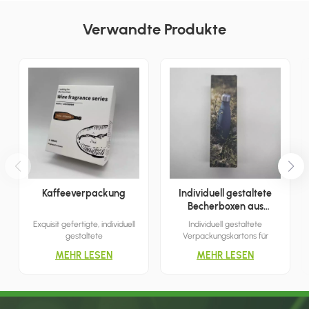
Verwandte Produkte
Kaffeeverpackung
Individuell gestaltete
Becherboxen aus
Wellpappe
Exquisit gefertigte, individuell
Individuell gestaltete
gestaltete
Verpackungskartons für
Papierverpackungen eignen
Wasserbecher erleichtern den
MEHR LESEN
MEHR LESEN
sich für eine Vielzahl von
Transport und präsentieren
Einzelhandelsumgebungen,
prominent den Markennamen
während ausgefeilte
und das Logo des
Drucktechniken den Kunden
Becherherstellers, was
eine umfangreiche Auswahl an
Marketing und Einzelhandel