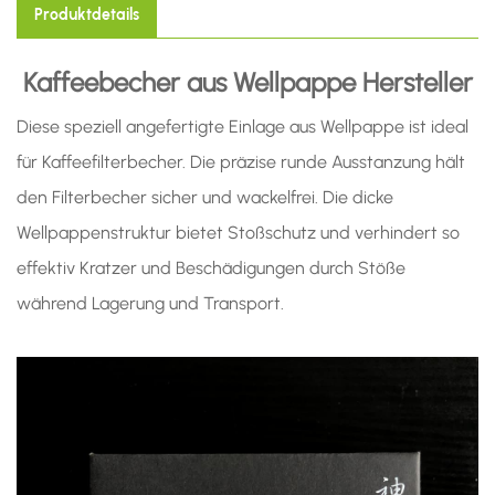
Produktdetails
Kaffeebecher aus Wellpappe
Hersteller
Diese speziell angefertigte Einlage aus Wellpappe ist ideal
für Kaffeefilterbecher. Die präzise runde Ausstanzung hält
den Filterbecher sicher und wackelfrei. Die dicke
Wellpappenstruktur bietet Stoßschutz und verhindert so
effektiv Kratzer und Beschädigungen durch Stöße
während Lagerung und Transport.