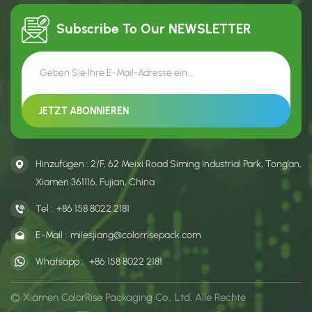
Optionen bieten.
unterstützt.
Subscribe To Our
NEWSLETTER
Hinzufügen : 2/F, 62 Meixi Road Siming Industrial Park, Tong’an,
Xiamen 361116, Fujian, China
Tel :
+86 158 8022 2181
E-Mail :
milesjiang@colorrisepack.com
Whatsapp :
+86 158 8022 2181
© Xiamen ColorRise Packaging Co., Ltd. Alle Rechte