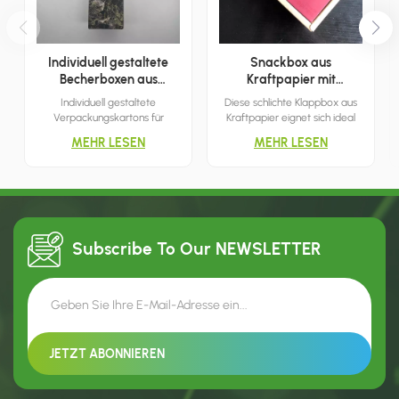
Individuell gestaltete
Snackbox aus
Becherboxen aus
Kraftpapier mit
Wellpappe
Klappdeckel
Individuell gestaltete
Diese schlichte Klappbox aus
Verpackungskartons für
Kraftpapier eignet sich ideal
Wasserbecher erleichtern den
zur Aufbewahrung von Snacks
MEHR LESEN
MEHR LESEN
Transport und präsentieren
und Leckereien. Einfach den
prominent den Markennamen
Deckel anheben und schon
und das Logo des
können Sie sie verstauen. Sie
Becherherstellers, was
ist minimalistisch und
Marketing und Einzelhandel
atmungsaktiv.
unterstützt.
Subscribe To Our
NEWSLETTER