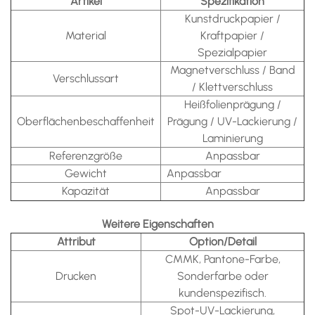
Artikel
Spezifikation
Kunstdruckpapier /
Material
Kraftpapier /
Spezialpapier
Magnetverschluss / Band
Verschlussart
/ Klettverschluss
Heißfolienprägung /
Oberflächenbeschaffenheit
Prägung / UV-Lackierung /
Laminierung
Referenzgröße
Anpassbar
Gewicht
Anpassbar
Kapazität
Anpassbar
Weitere Eigenschaften
Attribut
Option/Detail
CMMK, Pantone-Farbe,
Drucken
Sonderfarbe oder
kundenspezifisch.
Spot-UV-Lackierung,