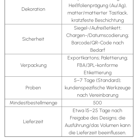
Heißfolienprägung (Au/Ag),
Dekoration
matter/mattierter Tastlack,
kratzfeste Beschichtung
Siegel-/Aufreißetikett;
Chargen-/Datumscodierung;
Sicherheit
Barcode/QR-Code nach
Bedarf
Exportkartons; Palettierung;
Verpackung
FBA/3PL-konforme
Etikettierung
5–7 Tage (Standard);
Proben
kundenspezifische Werkzeuge
nach Vereinbarung
Mindestbestellmenge
500
Etwa 15–25 Tage nach
Freigabe des Designs; die
Lieferzeit
Ausführung/das Volumen kann
die Lieferzeit beeinflussen.