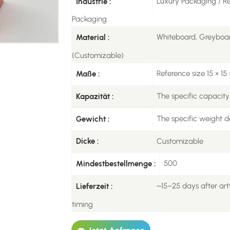
Luxury Packaging / R
Industrie :
Packaging
Whiteboard, Greyboard
Material :
(Customizable)
Reference size 15 × 1
Maße :
The specific capacity
Kapazität :
The specific weight d
Gewicht :
Customizable
Dicke :
500
Mindestbestellmenge :
~15–25 days after art
Lieferzeit :
timing