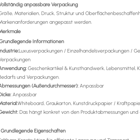
Vollständig anpassbare Verpackung
Größe, Materialien, Druck, Struktur und Oberflächenbeschaffenhei
Markenanforderungen angepasst werden.
 Merkmale
) Grundlegende Informationen
Industrie:
Luxusverpackungen / Einzelhandelsverpackungen / 
Verpackungen
Anwendung
:
Geschenkartikel & Kunsthandwerk, Lebensmittel, Kl
Bedarfs und Verpackungen.
Abmessungen (Außendurchmesser):
Anpassbar
Dicke:
Anpassbar
Material:
Whiteboard, Graukarton, Kunstdruckpapier / Kraftpapier
Gewicht:
Das hängt konkret von den Produktabmessungen und d
) Grundlegende Eigenschaften