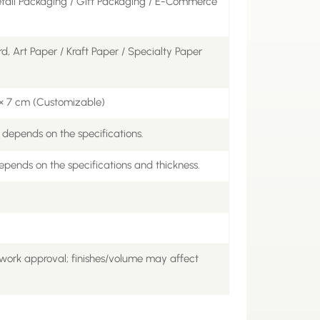
etail Packaging / Gift Packaging / E-Commerce
, Art Paper / Kraft Paper / Specialty Paper
5 × 7 cm (Customizable)
 depends on the specifications.
epends on the specifications and thickness.
work approval; finishes/volume may affect