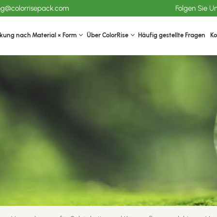
ang@colorrisepack.com
Folgen Sie U
kung nach Material × Form
Über ColorRise
Häufig gestellte Fragen
Ko