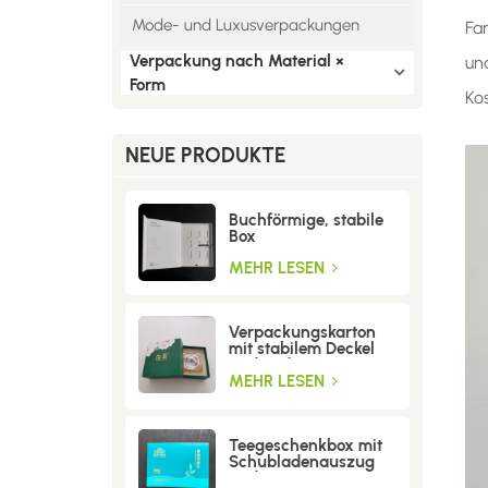
Mode- und Luxusverpackungen
Fa
Verpackung nach Material ×
un
Form
Ko
NEUE PRODUKTE
Buchförmige, stabile
Box
MEHR LESEN
Verpackungskarton
mit stabilem Deckel
und Boden
MEHR LESEN
Teegeschenkbox mit
Schubladenauszug
und Trenneinsatz