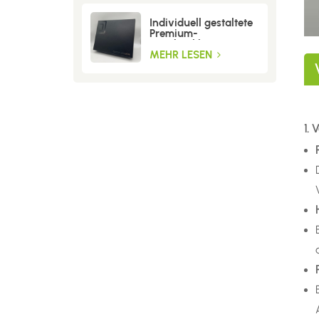
Individuell gestaltete
Premium-
Geschenkboxen aus
Wellpappe
MEHR LESEN
1. 