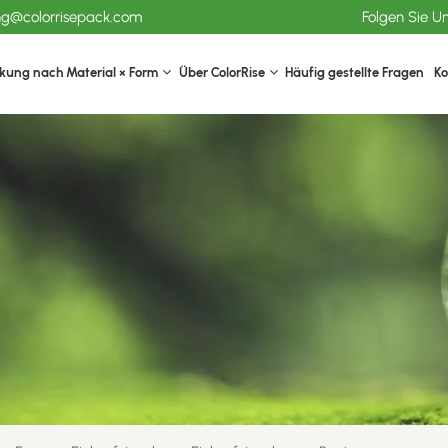
ang@colorrisepack.com
Folgen Sie U
kung nach Material × Form
Über ColorRise
Häufig gestellte Fragen
Ko