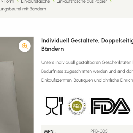
 × Form
Einkaufstasche
Einkaufstasche aus Papier
ckungsbeutel mit Bändern
Individuell Gestaltete, Doppelsei
Bändern
Unsere individuell gestaltbaren Geschenktüten k
Bedürfnisse zugeschnitten werden und sind dahe
Einkaufszentren, Boutiquen und ähnliche Einric
PPB-005
MPN :