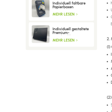
Individuell faltbare
Papierboxen
MEHR LESEN
Individuell gestaltete
Premium-
Geschenkboxen aus
2.
Wellpappe
MEHR LESEN
(1
(2