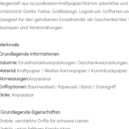
Hergestellt aus recycelbarem Kraftpapier/Karton; plastikfrei u
Unterstützt Größe, Farbe, Grafikdesign, Logodruck, Griffarten 
Geeignet für den gehobenen Einzelhandel, als Geschenkartikel, 
Boutiquen und Veranstaltungen.
 Merkmale
) Grundlegende Informationen
Industrie:
Einzelhandelsverpackungen, Geschenkverpackungen
Material:
Kraftpapier / Weißes Kartonpapier / Kunstdruckpapier 
Abmessungen:
Anpassbar
Griffoptionen:
Baumwollseil / Papierseil / Band / Stanzgriff
Dicke:
Anpassbar
) Grundlegende Eigenschaften
Stabile, verstärkte Griffe für schwere Lasten
Stabile, unten faltbare Konstruktion