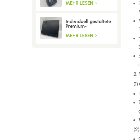
MEHR LESEN
Individuell gestaltete
Premium-
Geschenkboxen aus
Wellpappe
MEHR LESEN
2.
(1
(2