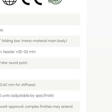
re
T folding box (mono-material main body)
mm; header +35–55 mm
imilar round pots)
.60 mm for stiffness)
 units (adjustable by spec/finish)
twork approval; complex finishes may extend