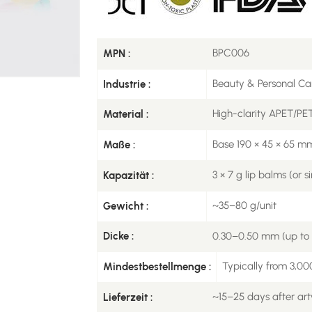
BPC006
MPN :
Beauty & Personal Ca
Industrie :
High-clarity APET/PE
Material :
Base 190 × 45 × 65 
Maße :
3 × 7 g lip balms (or s
Kapazität :
~35–80 g/unit
Gewicht :
0.30–0.50 mm (up to 0
Dicke :
Typically from 3,000
Mindestbestellmenge :
~15–25 days after ar
Lieferzeit :