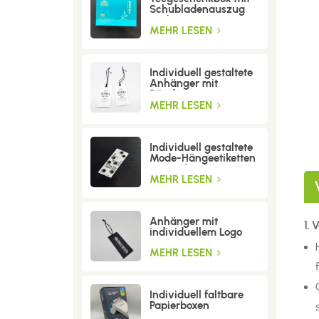
Schubladenauszug
und Trenneinsatz
MEHR LESEN
Individuell gestaltete
Anhänger mit
Bändern
MEHR LESEN
Individuell gestaltete
Mode-Hängeetiketten
mit Löchern
MEHR LESEN
Anhänger mit
1. 
individuellem Logo
MEHR LESEN
Individuell faltbare
Papierboxen