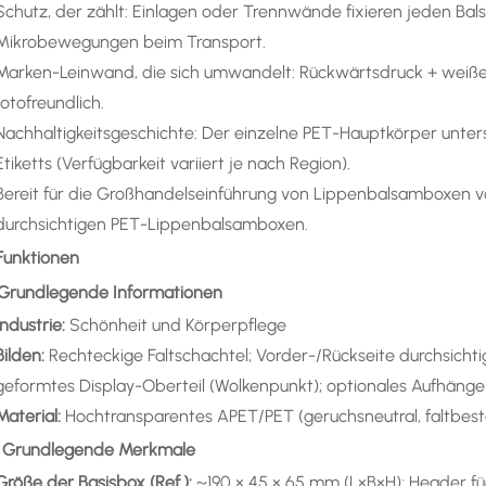
Schutz, der zählt: Einlagen oder Trennwände fixieren jeden Bal
Mikrobewegungen beim Transport.
Marken-Leinwand, die sich umwandelt: Rückwärtsdruck + weiße T
fotofreundlich.
Nachhaltigkeitsgeschichte: Der einzelne PET-Hauptkörper unter
Etiketts (Verfügbarkeit variiert je nach Region).
Bereit für die Großhandelseinführung von Lippenbalsamboxen 
durchsichtigen PET-Lippenbalsamboxen.
 Funktionen
) Grundlegende Informationen
Industrie:
Schönheit und Körperpflege
Bilden:
Rechteckige Faltschachtel; Vorder-/Rückseite durchsichti
geformtes Display-Oberteil (Wolkenpunkt); optionales Aufhänge
Material:
Hochtransparentes APET/PET (geruchsneutral, faltbest
) Grundlegende Merkmale
Größe der Basisbox (Ref.):
~190 × 45 × 65 mm (L×B×H); Header 