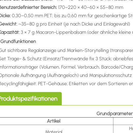
Benutzerdefinierter Bereich:
170–220 × 40–60 × 55–80 mm
Dicke:
0,30–0,50 mm PET; bis zu 0,60 mm für geschenkartige Ste
Gewicht:
~35–80 g pro Einheit (je nach Dicke und Einlagewahl)
Kapazität:
3 × 7 g Macaron-Lippenbalsam (oder ähnliche kleine 
) Grundfunktionen
Gut sichtbare Regalanzeige und Marken-Storytelling (transpare
Set Trage- & Schutz (Einsatz/Trennwände fix 3 Stück; abriebfes
Informationsträger (Volumen, Formel, Verbrauch, Barcode/Char
Optionale Aufhängung (Aufhängeloch) und Manipulationsschutz (
Recyclingfähigkeit: PET-Gehäuse; Etiketten vor dem Sortieren e
Produktspezifikationen
Grundparameter
Artikel
H
Material