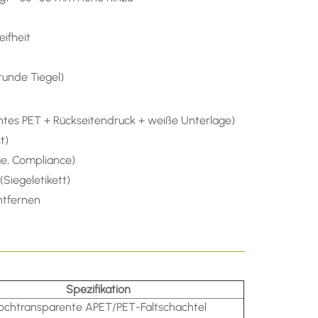
ifheit
runde Tiegel)
ntes PET + Rückseitendruck + weiße Unterlage)
t)
ge, Compliance)
Siegeletikett)
ntfernen
Spezifikation
ochtransparente APET/PET-Faltschachtel