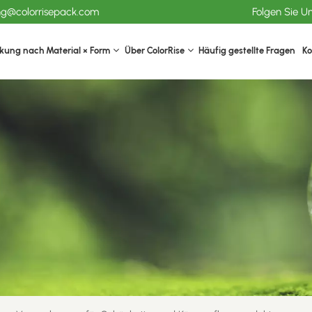
ang@colorrisepack.com
Folgen Sie U
kung nach Material × Form
Über ColorRise
Häufig gestellte Fragen
Ko