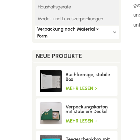
ge
Haushaltsgeräte
un
Mode- und Luxusverpackungen
un
Verpackung nach Material ×
Form
NEUE PRODUKTE
Buchförmige, stabile
Box
MEHR LESEN
Verpackungskarton
mit stabilem Deckel
und Boden
MEHR LESEN
Teegeschenkbox mit