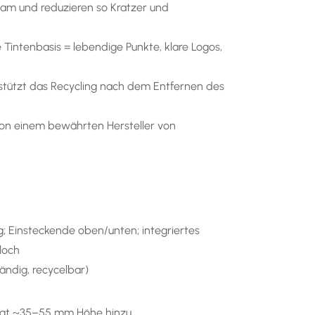
sam und reduzieren so Kratzer und
intenbasis = lebendige Punkte, klare Logos,
stützt das Recycling nach dem Entfernen des
von einem bewährten Hersteller von
g; Einsteckende oben/unten; integriertes
loch
ändig, recycelbar)
fügt ~35–55 mm Höhe hinzu