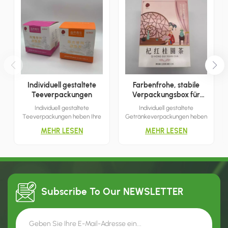
Individuell gestaltete
Farbenfrohe, stabile
Teeverpackungen
Verpackungsbox für
Getränke
Individuell gestaltete
Individuell gestaltete
Teeverpackungen heben Ihre
Getränkeverpackungen heben
Marke hervor und erleichtern
die Produkteigenschaften
MEHR LESEN
MEHR LESEN
Marketing und Vertrieb. Das
wirkungsvoll hervor und eignen
zweifarbige Design bietet
sich daher ideal für
mehr Flexibilität und eröffnet
Einkaufszentren,
Ihnen eine größere Auswahl an
Einzelhandelsgeschäfte,
Gestaltungsmöglichkeiten.
Boutiquen und mehr. Ich bin
überzeugt, dass dies die beste
Wahl für Sie ist.
Subscribe To Our
NEWSLETTER