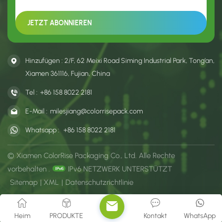
Hinzufügen : 2/F, 62 Meixi Road Siming Industrial Park, Tong’an,
Xiamen 361116, Fujian, China
Tel :
+86 158 8022 2181
E-Mail :
milesjiang@colorrisepack.com
Whatsapp :
+86 158 8022 2181
© Xiamen ColorRise Packaging Co., Ltd. Alle Rechte
vorbehalten .
IPv6 NETZWERK UNTERSTÜTZT
Sitemap
|
XML
|
Datenschutzrichtlinie
Heim
PRODUKTE
Kontakt
WhatsApp