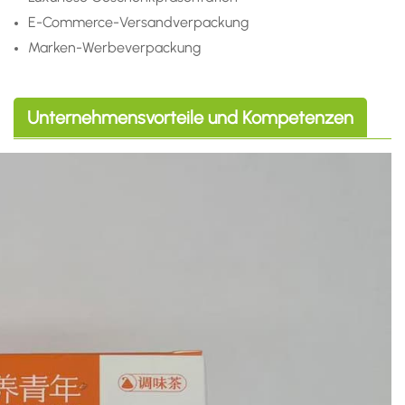
E-Commerce-Versandverpackung
Marken-Werbeverpackung
Unternehmensvorteile und Kompetenzen