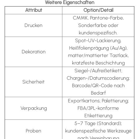
Weitere Eigenschaften
Attribut
Option/Detail
CMMK, Pantone-Farbe,
Drucken
Sonderfarbe oder
kundenspezifisch.
Spot-UV-Lackierung,
Heißfolienprägung (Au/Ag),
Dekoration
matter/mattierter Tastlack,
kratzfeste Beschichtung
Siegel-/Aufreißetikett;
Chargen-/Datumscodierung;
Sicherheit
Barcode/QR-Code nach
Bedarf
Exportkartons; Palettierung;
Verpackung
FBA/3PL-konforme
Etikettierung
5–7 Tage (Standard);
Proben
kundenspezifische Werkzeuge
nach Vereinbarung