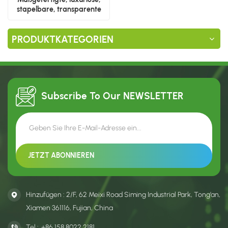
stapelbare, transparente
Schuhaufbewahrungsbox
PRODUKTKATEGORIEN
Subscribe To Our
NEWSLETTER
Hinzufügen : 2/F, 62 Meixi Road Siming Industrial Park, Tong’an,
Xiamen 361116, Fujian, China
Tel :
+86 158 8022 2181