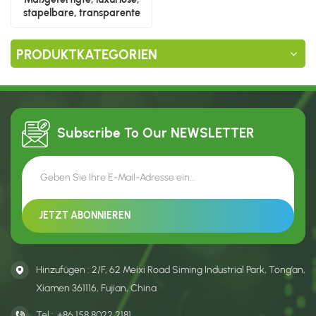
stapelbare, transparente
Schuhaufbewahrungsbox
PRODUKTKATEGORIEN
Subscribe To Our
NEWSLETTER
Hinzufügen : 2/F, 62 Meixi Road Siming Industrial Park, Tong’an,
Xiamen 361116, Fujian, China
Tel :
+86 158 8022 2181