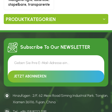
stapelbare, transparente
Schuhaufbewahrungsbox
PRODUKTKATEGORIEN
Subscribe To Our
NEWSLETTER
Hinzufügen : 2/F, 62 Meixi Road Siming Industrial Park, Tong’an,
Xiamen 361116, Fujian, China
Tel :
+86 158 8022 2181