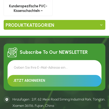
Kundenspezifische PVC-
Kissenschachteln –
Großhandelsverpackungen
für Kosmetikschwämme
PRODUKTKATEGORIEN
Subscribe To Our
NEWSLETTER
Hinzufügen : 2/F, 62 Meixi Road Siming Industrial Park, Tong’an,
Xiamen 361116, Fujian, China