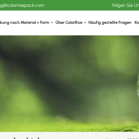
ang@colorrisepack.com
Folgen Sie U
kung nach Material × Form
Über ColorRise
Häufig gestellte Fragen
Ko