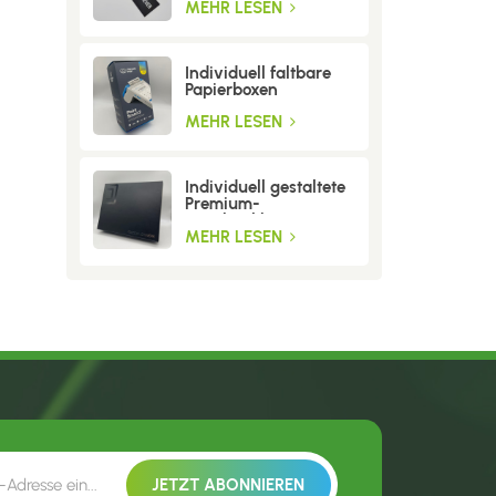
MEHR LESEN
Individuell faltbare
Papierboxen
MEHR LESEN
Individuell gestaltete
Premium-
Geschenkboxen aus
Wellpappe
MEHR LESEN