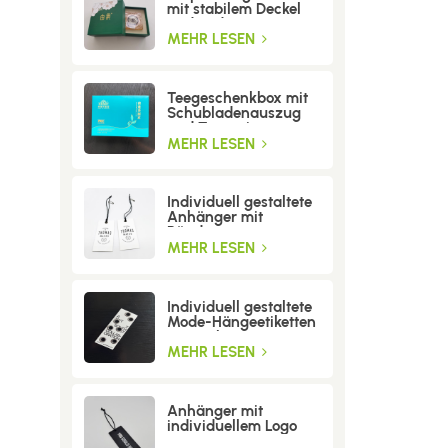
mit stabilem Deckel
und Boden
MEHR LESEN
Teegeschenkbox mit
Schubladenauszug
und Trenneinsatz
MEHR LESEN
Individuell gestaltete
Anhänger mit
Bändern
MEHR LESEN
Individuell gestaltete
Mode-Hängeetiketten
mit Löchern
MEHR LESEN
Anhänger mit
individuellem Logo