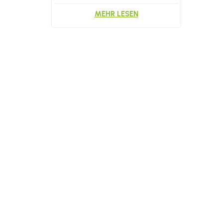
Großhandelsverpackungen für
Kosmetikschwämme
MEHR LESEN