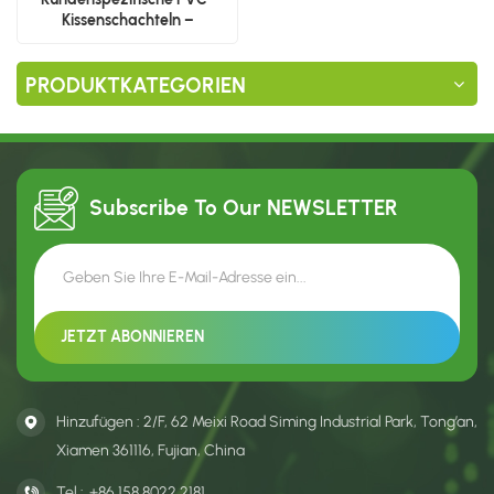
Kissenschachteln –
Großhandelsverpackungen
für Kosmetikschwämme
PRODUKTKATEGORIEN
Subscribe To Our
NEWSLETTER
Hinzufügen : 2/F, 62 Meixi Road Siming Industrial Park, Tong’an,
Xiamen 361116, Fujian, China
Tel :
+86 158 8022 2181