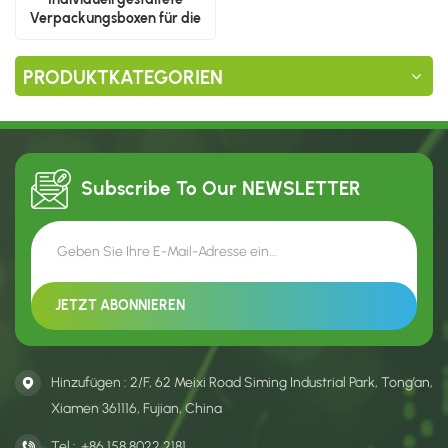
Verpackungsboxen für die
Produktpräsentation
PRODUKTKATEGORIEN
Subscribe To Our
NEWSLETTER
Hinzufügen : 2/F, 62 Meixi Road Siming Industrial Park, Tong’an,
Xiamen 361116, Fujian, China
Tel :
+86 158 8022 2181