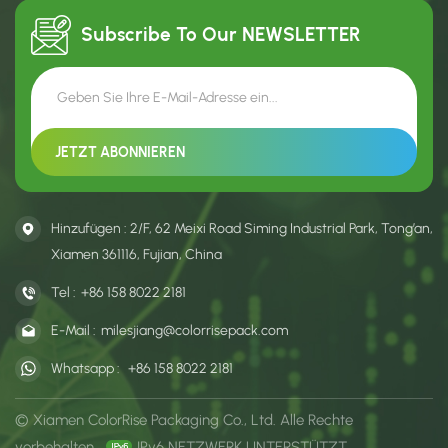
Subscribe To Our
NEWSLETTER
Hinzufügen : 2/F, 62 Meixi Road Siming Industrial Park, Tong’an,
Xiamen 361116, Fujian, China
Tel :
+86 158 8022 2181
E-Mail :
milesjiang@colorrisepack.com
Whatsapp :
+86 158 8022 2181
© Xiamen ColorRise Packaging Co., Ltd. Alle Rechte
vorbehalten .
IPv6 NETZWERK UNTERSTÜTZT