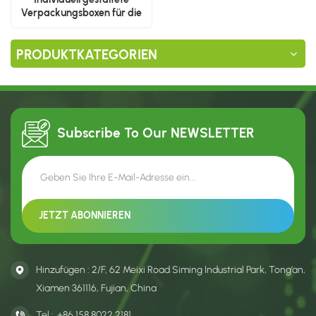
Verpackungsboxen für die
Produktpräsentation
PRODUKTKATEGORIEN
Subscribe To Our
NEWSLETTER
Hinzufügen : 2/F, 62 Meixi Road Siming Industrial Park, Tong’an,
Xiamen 361116, Fujian, China
Tel :
+86 158 8022 2181