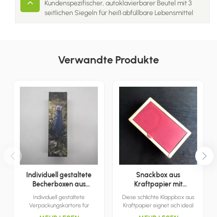
Kundenspezifischer, autoklavierbarer Beutel mit 3
seitlichen Siegeln für heiß abfüllbare Lebensmittel
Verwandte Produkte
Individuell gestaltete
Snackbox aus
Becherboxen aus
Kraftpapier mit
Wellpappe
Klappdeckel
Individuell gestaltete
Diese schlichte Klappbox aus
Verpackungskartons für
Kraftpapier eignet sich ideal
Wasserbecher erleichtern den
zur Aufbewahrung von Snacks