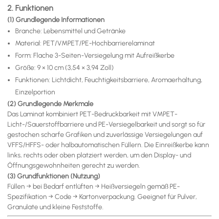
2. Funktionen
(1) Grundlegende Informationen
Branche: Lebensmittel und Getränke
Material: PET/VMPET/PE-Hochbarrierelaminat
Form: Flache 3-Seiten-Versiegelung mit Aufreißkerbe
Größe: 9 × 10 cm (3,54 × 3,94 Zoll)
Funktionen: Lichtdicht, Feuchtigkeitsbarriere, Aromaerhaltung,
Einzelportion
(2) Grundlegende Merkmale
Das Laminat kombiniert PET-Bedruckbarkeit mit VMPET-
Licht-/Sauerstoffbarriere und PE-Versiegelbarkeit und sorgt so für
gestochen scharfe Grafiken und zuverlässige Versiegelungen auf
VFFS/HFFS- oder halbautomatischen Füllern. Die Einreißkerbe kann
links, rechts oder oben platziert werden, um den Display- und
Öffnungsgewohnheiten gerecht zu werden.
(3) Grundfunktionen (Nutzung)
Füllen → bei Bedarf entlüften → Heißversiegeln gemäß PE-
Spezifikation → Code → Kartonverpackung. Geeignet für Pulver,
Granulate und kleine Feststoffe.