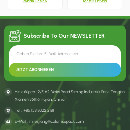
MEHR LESEN
MEHR LESEN
Transport und präsentieren
und Leckereien. Einfach den
prominent den Markennamen
Deckel anheben und schon
und das Logo des
können Sie sie verstauen. Sie
Becherherstellers, was
ist minimalistisch und
Marketing und Einzelhandel
atmungsaktiv.
unterstützt.
Subscribe To Our
NEWSLETTER
Hinzufügen : 2/F, 62 Meixi Road Siming Industrial Park, Tong’an,
Xiamen 361116, Fujian, China
Tel :
+86 158 8022 2181
E-Mail :
milesjiang@colorrisepack.com