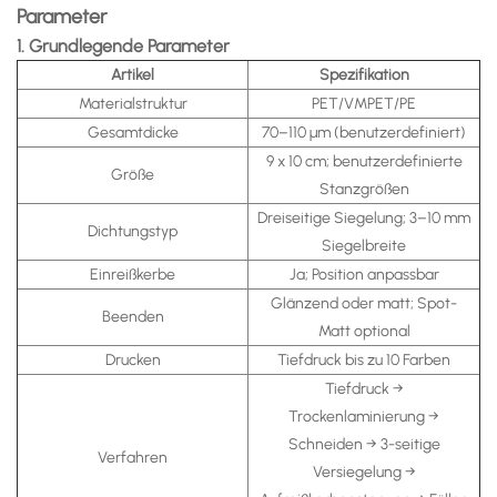
Parameter
1. Grundlegende Parameter
Artikel
Spezifikation
Materialstruktur
PET/VMPET/PE
Gesamtdicke
70–110 µm (benutzerdefiniert)
9 x 10 cm; benutzerdefinierte
Größe
Stanzgrößen
Dreiseitige Siegelung; 3–10 mm
Dichtungstyp
Siegelbreite
Einreißkerbe
Ja; Position anpassbar
Glänzend oder matt; Spot-
Beenden
Matt optional
Drucken
Tiefdruck bis zu 10 Farben
Tiefdruck →
Trockenlaminierung →
Schneiden → 3-seitige
Verfahren
Versiegelung →