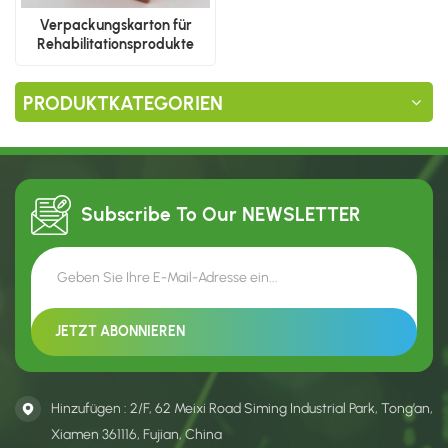
Verpackungskarton für
Rehabilitationsprodukte
PRODUKTKATEGORIEN
Subscribe To Our
NEWSLETTER
Hinzufügen : 2/F, 62 Meixi Road Siming Industrial Park, Tong’an,
Xiamen 361116, Fujian, China