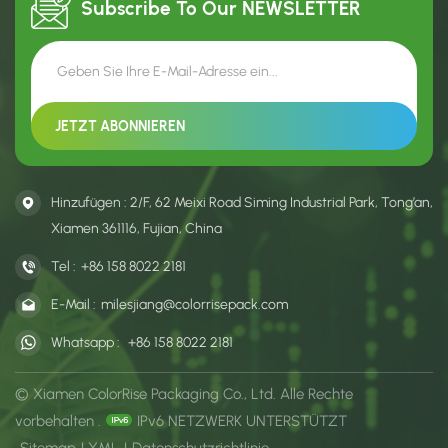
Subscribe To Our
NEWSLETTER
Hinzufügen : 2/F, 62 Meixi Road Siming Industrial Park, Tong’an,
Xiamen 361116, Fujian, China
Tel :
+86 158 8022 2181
E-Mail :
milesjiang@colorrisepack.com
Whatsapp :
+86 158 8022 2181
© Xiamen ColorRise Packaging Co., Ltd. Alle Rechte
vorbehalten .
IPv6 NETZWERK UNTERSTÜTZT