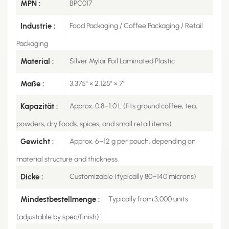
MPN :
BPC017
Industrie :
Food Packaging / Coffee Packaging / Retail
Packaging
Material :
Silver Mylar Foil Laminated Plastic
Maße :
3.375" × 2.125" × 7"
Kapazität :
Approx. 0.8–1.0 L (fits ground coffee, tea,
powders, dry foods, spices, and small retail items)
Gewicht :
Approx. 6–12 g per pouch, depending on
material structure and thickness.
Dicke :
Customizable (typically 80–140 microns)
Mindestbestellmenge :
Typically from 3,000 units
(adjustable by spec/finish)