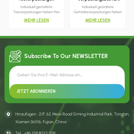
Getränke
Individuell gestaltete
Individuell gestaltete
Teeverpackungen heben Ihre
Getränkeverpackungen heben
Marke hervor und erleichtern
die Produkteigenschaften
MEHR LESEN
MEHR LESEN
Marketing und Vertrieb. Das
wirkungsvoll hervor und eignen
zweifarbige Design bietet
sich daher ideal für
mehr Flexibilität und eröffnet
Einkaufszentren,
Ihnen eine größere Auswahl an
Einzelhandelsgeschäfte,
Gestaltungsmöglichkeiten.
Boutiquen und mehr. Ich bin
überzeugt, dass dies die beste
Wahl für Sie ist.
Subscribe To Our
NEWSLETTER
Hinzufügen : 2/F, 62 Meixi Road Siming Industrial Park, Tong’an,
Xiamen 361116, Fujian, China
Tel :
+86 158 8022 2181