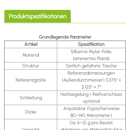
Produktspezifikationen
Grundlegende Parameter
Artikel
Spezifikation
Silberne Mylar-Folie,
Material
laminiertes Plastik
Struktur
Seitlich gefaltete Tasche
Referenzabmessungen
Referenzgröße
(Außendurchmesser)
3,375" ×
2,125" × 7"
Heißsiegelung / Reißverschluss
Schließung
optional
Anpassbar (typischerweise
Dicke
80–140 Mikrometer)
Ca. 6–12 g pro Beutel,
Gewicht
abhängig von Materialstruktur