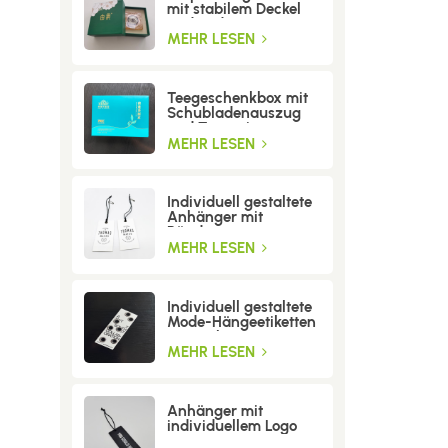
mit stabilem Deckel
und Boden
MEHR LESEN
Teegeschenkbox mit
Schubladenauszug
und Trenneinsatz
MEHR LESEN
Individuell gestaltete
Anhänger mit
Bändern
MEHR LESEN
Individuell gestaltete
Mode-Hängeetiketten
mit Löchern
MEHR LESEN
Anhänger mit
individuellem Logo