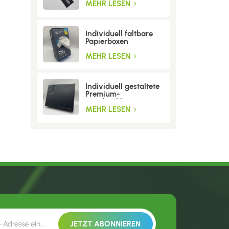
MEHR LESEN
Individuell faltbare
Papierboxen
MEHR LESEN
Individuell gestaltete
Premium-
Geschenkboxen aus
Wellpappe
MEHR LESEN