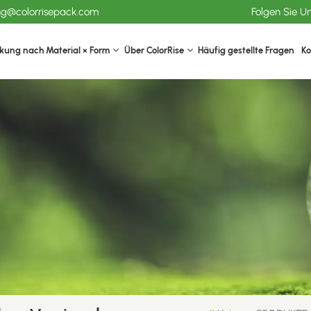
ang@colorrisepack.com
Folgen Sie U
kung nach Material × Form
Über ColorRise
Häufig gestellte Fragen
Ko