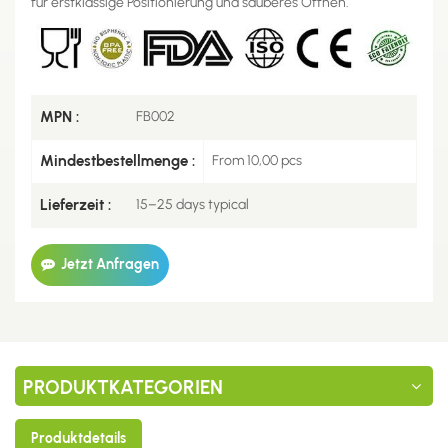
für erstklassige Positionierung und sauberes Öffnen.
MPN :
FB002
Mindestbestellmenge :
From 10,00 pcs
Lieferzeit :
15–25 days typical
Jetzt Anfragen
PRODUKTKATEGORIEN
Produktdetails