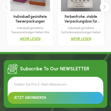
Individuell gestaltete
Farbenfrohe, stabile
Teeverpackungen
Verpackungsbox für
Getränke
Individuell gestaltete
Individuell gestaltete
Teeverpackungen heben Ihre
Getränkeverpackungen heben
Marke hervor und erleichtern
die Produkteigenschaften
MEHR LESEN
MEHR LESEN
Marketing und Vertrieb. Das
wirkungsvoll hervor und eignen
zweifarbige Design bietet
sich daher ideal für
mehr Flexibilität und eröffnet
Einkaufszentren,
Ihnen eine größere Auswahl an
Einzelhandelsgeschäfte,
Gestaltungsmöglichkeiten.
Boutiquen und mehr. Ich bin
überzeugt, dass dies die beste
Wahl für Sie ist.
Subscribe To Our
NEWSLETTER