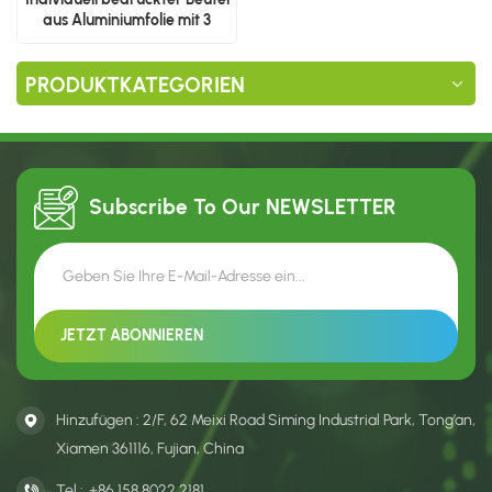
aus Aluminiumfolie mit 3
seitlichen Siegeln
PRODUKTKATEGORIEN
Subscribe To Our
NEWSLETTER
Hinzufügen : 2/F, 62 Meixi Road Siming Industrial Park, Tong’an,
Xiamen 361116, Fujian, China
Tel :
+86 158 8022 2181