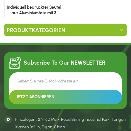
Individuell bedruckter Beutel
aus Aluminiumfolie mit 3
seitlichen Siegeln
PRODUKTKATEGORIEN
Subscribe To Our
NEWSLETTER
Hinzufügen : 2/F, 62 Meixi Road Siming Industrial Park, Tong’an,
Xiamen 361116, Fujian, China