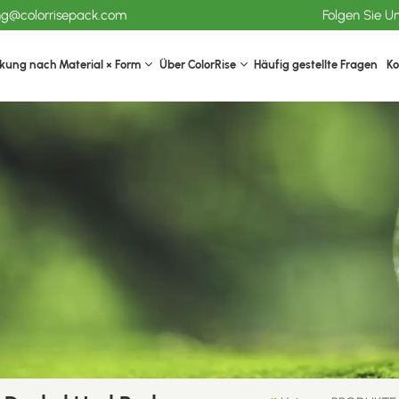
ang@colorrisepack.com
Folgen Sie U
kung nach Material × Form
Über ColorRise
Häufig gestellte Fragen
Ko