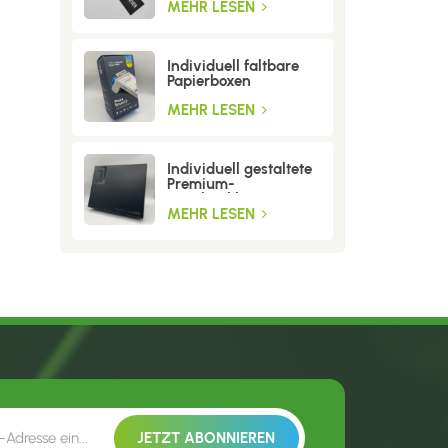
MEHR LESEN
Individuell faltbare
Papierboxen
MEHR LESEN
Individuell gestaltete
Premium-
Geschenkboxen aus
Wellpappe
MEHR LESEN