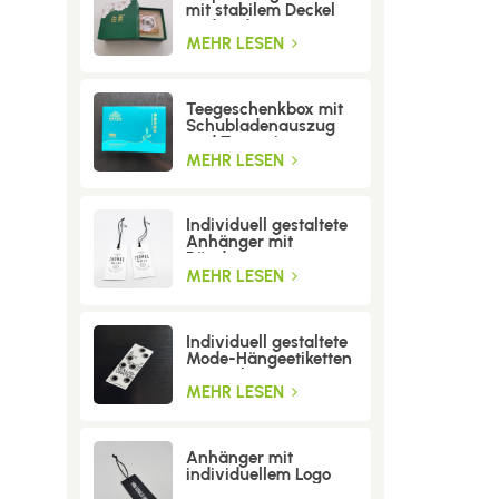
mit stabilem Deckel
und Boden
MEHR LESEN
Teegeschenkbox mit
Schubladenauszug
und Trenneinsatz
MEHR LESEN
Individuell gestaltete
Anhänger mit
Bändern
MEHR LESEN
Individuell gestaltete
Mode-Hängeetiketten
mit Löchern
MEHR LESEN
Anhänger mit
individuellem Logo