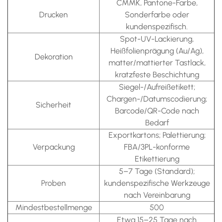
CMMK, Pantone-Farbe,
Drucken
Sonderfarbe oder
kundenspezifisch.
Spot-UV-Lackierung,
Heißfolienprägung (Au/Ag),
Dekoration
matter/mattierter Tastlack,
kratzfeste Beschichtung
Siegel-/Aufreißetikett;
Chargen-/Datumscodierung;
Sicherheit
Barcode/QR-Code nach
Bedarf
Exportkartons; Palettierung;
Verpackung
FBA/3PL-konforme
Etikettierung
5–7 Tage (Standard);
Proben
kundenspezifische Werkzeuge
nach Vereinbarung
Mindestbestellmenge
500
Etwa 15–25 Tage nach