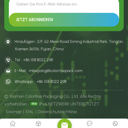
Hinzufügen : 2/F, 62 Meixi Road Siming Industrial Park, Tong’an,
Xiamen 361116, Fujian, China
Tel :
+86 158 8022 2181
E-Mail :
milesjiang@colorrisepack.com
Whatsapp :
+86 158 8022 2181
© Xiamen ColorRise Packaging Co., Ltd. Alle Rechte
vorbehalten .
IPv6 NETZWERK UNTERSTÜTZT
Sitemap
|
XML
|
Datenschutzrichtlinie