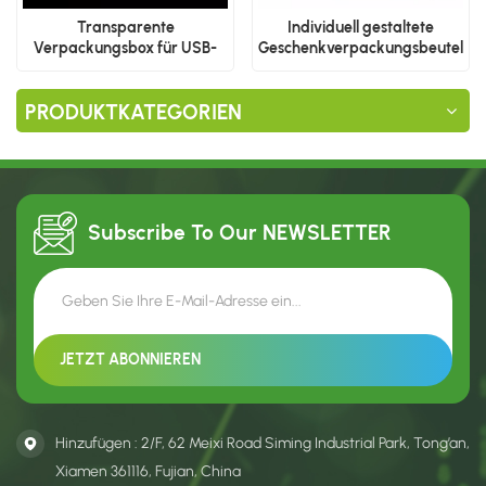
Transparente
Individuell gestaltete
Verpackungsbox für USB-
Geschenkverpackungsbeutel
Kabel nach Maß
aus Kunststoff
PRODUKTKATEGORIEN
Subscribe To Our
NEWSLETTER
Hinzufügen : 2/F, 62 Meixi Road Siming Industrial Park, Tong’an,
Xiamen 361116, Fujian, China