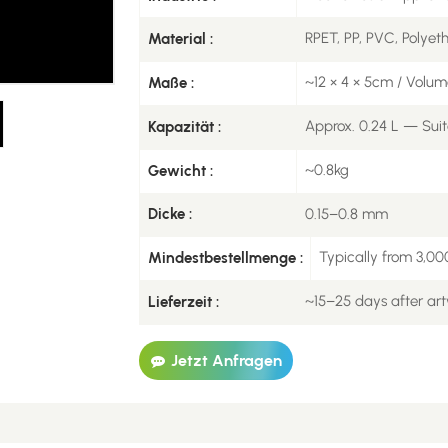
RPET, PP, PVC, Polyet
Material :
~12 × 4 × 5cm / Volum
Maße :
Approx. 0.24 L — Suita
Kapazität :
~0.8kg
Gewicht :
0.15–0.8 mm
Dicke :
Typically from 3,00
Mindestbestellmenge :
~15–25 days after ar
Lieferzeit :
Jetzt Anfragen