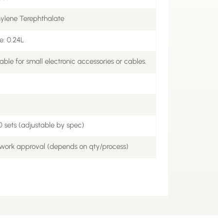
hylene Terephthalate
e: 0.24L
ble for small electronic accessories or cables.
0 sets (adjustable by spec)
twork approval (depends on qty/process)