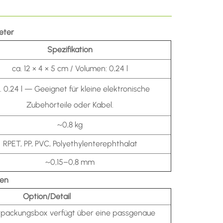
eter
Spezifikation
ca. 12 × 4 × 5 cm / Volumen: 0,24 l
. 0,24 l —
Geeignet für kleine elektronische
Zubehörteile oder Kabel.
~0,8 kg
RPET, PP, PVC, Polyethylenterephthalat
~0,15–0,8 mm
ten
Option/Detail
packungsbox verfügt über eine passgenaue