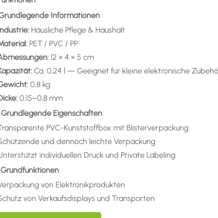
) Grundlegende Informationen
Industrie:
Häusliche Pflege & Haushalt
Material:
PET / PVC / PP
Abmessungen:
12 × 4 × 5 cm
Kapazität:
Ca. 0,24 l — Geeignet für kleine elektronische Zubehö
Gewicht:
0,8 kg
Dicke:
0,15–0,8 mm
) Grundlegende Eigenschaften
Transparente PVC-Kunststoffbox mit Blisterverpackung
Schützende und dennoch leichte Verpackung
Unterstützt individuellen Druck und Private Labeling
) Grundfunktionen
Verpackung von Elektronikprodukten
Schutz von Verkaufsdisplays und Transporten