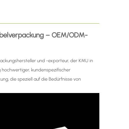
Kabelverpackung – OEM/ODM-
ckungshersteller und -exporteur, der KMU in
ung hochwertiger, kundenspezifischer
g, die speziell auf die Bedürfnisse von