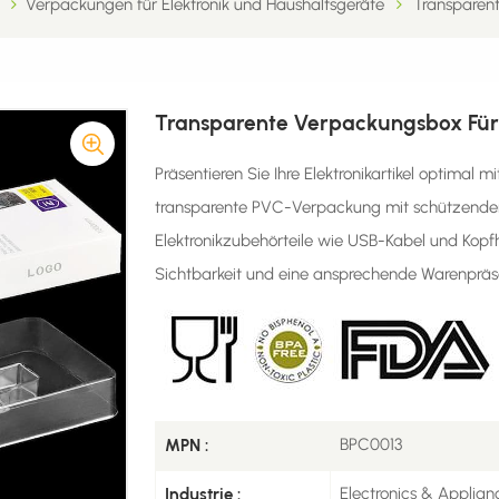
Verpackungen für Elektronik und Haushaltsgeräte
Transparen
Transparente Verpackungsbox Fü
Präsentieren Sie Ihre Elektronikartikel optimal 
transparente PVC-Verpackung mit schützender B
Elektronikzubehörteile wie USB-Kabel und Kopfh
Sichtbarkeit und eine ansprechende Warenpräs
BPC0013
MPN :
Electronics & Applian
Industrie :