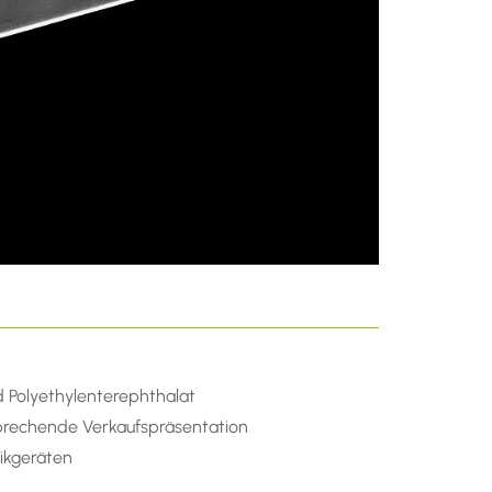
d Polyethylenterephthalat
sprechende Verkaufspräsentation
ikgeräten