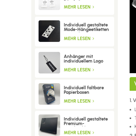
Bändern
MEHR LESEN
Individuell gestaltete
Mode-Hängeetiketten
mit Löchern
MEHR LESEN
Anhänger mit
individuellem Logo
MEHR LESEN
Individuell faltbare
Papierboxen
1. 
MEHR LESEN
Individuell gestaltete
Premium-
Geschenkboxen aus
Wellpappe
MEHR LESEN
2.