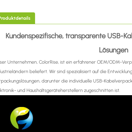
Produktdetails
Kundenspezifische, transparente USB-
Lösungen
ser Unternehmen, ColorRise, ist ein erfahrener OEM/ODM-Verpa
ustrieländern beliefert. Wir sind spezialisiert auf die Entwickl
rpackungslösungen, darunter die individuelle USB-Kabelverpackun
ektronik- und Haushaltsgeräteherstellern zugeschnitten ist.