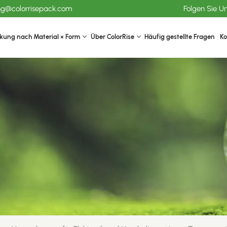
ang@colorrisepack.com
Folgen Sie U
kung nach Material × Form
Über ColorRise
Häufig gestellte Fragen
Ko