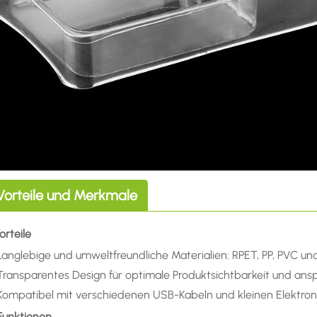
Vorteile und Merkmale
Vorteile
Langlebige und umweltfreundliche Materialien: RPET, PP, PVC un
Transparentes Design für optimale Produktsichtbarkeit und an
Kompatibel mit verschiedenen USB-Kabeln und kleinen Elektron
 Funktionen