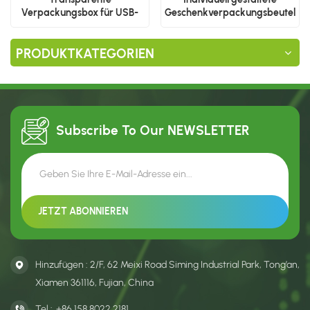
Verpackungsbox für USB-
Geschenkverpackungsbeutel
Kabel nach Maß
aus Kunststoff
PRODUKTKATEGORIEN
Subscribe To Our
NEWSLETTER
Hinzufügen : 2/F, 62 Meixi Road Siming Industrial Park, Tong’an,
Xiamen 361116, Fujian, China
Tel :
+86 158 8022 2181