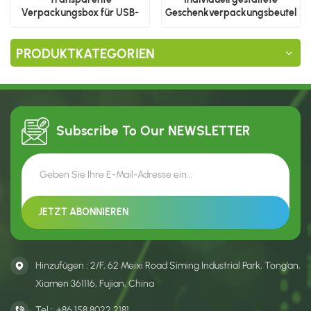
Verpackungsbox für USB-
Geschenkverpackungsbeutel
Kabel nach Maß
aus Kunststoff
PRODUKTKATEGORIEN
Subscribe To Our
NEWSLETTER
Hinzufügen : 2/F, 62 Meixi Road Siming Industrial Park, Tong’an,
Xiamen 361116, Fujian, China
Tel :
+86 158 8022 2181