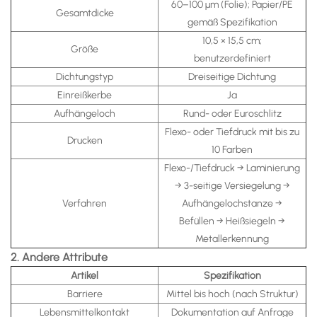
60–100 μm (Folie); Papier/PE
Gesamtdicke
gemäß Spezifikation
10,5 × 15,5 cm;
Größe
benutzerdefiniert
Dichtungstyp
Dreiseitige Dichtung
Einreißkerbe
Ja
Aufhängeloch
Rund- oder Euroschlitz
Flexo- oder Tiefdruck mit bis zu
Drucken
10 Farben
Flexo-/Tiefdruck → Laminierung
→ 3-seitige Versiegelung →
Verfahren
Aufhängelochstanze →
Befüllen → Heißsiegeln →
Metallerkennung
2. Andere Attribute
Artikel
Spezifikation
Barriere
Mittel bis hoch (nach Struktur)
Lebensmittelkontakt
Dokumentation auf Anfrage