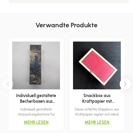
Verwandte Produkte
Individuell gestaltete
Snackbox aus
Becherboxen aus
Kraftpapier mit
Wellpappe
Klappdeckel
Individuell gestaltete
Diese schlichte Klappbox aus
Verpackungskartons für
Kraftpapier eignet sich ideal
Wasserbecher erleichtern den
zur Aufbewahrung von Snacks
MEHR LESEN
MEHR LESEN
Transport und präsentieren
und Leckereien. Einfach den
prominent den Markennamen
Deckel anheben und schon