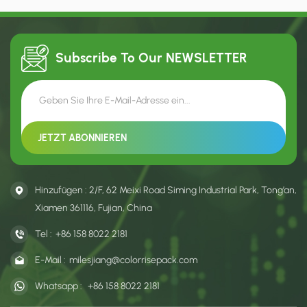
und das Logo des
können Sie sie verstauen. Sie
Becherherstellers, was
ist minimalistisch und
Marketing und Einzelhandel
atmungsaktiv.
unterstützt.
Subscribe To Our
NEWSLETTER
Hinzufügen : 2/F, 62 Meixi Road Siming Industrial Park, Tong’an,
Xiamen 361116, Fujian, China
Tel :
+86 158 8022 2181
E-Mail :
milesjiang@colorrisepack.com
Whatsapp :
+86 158 8022 2181